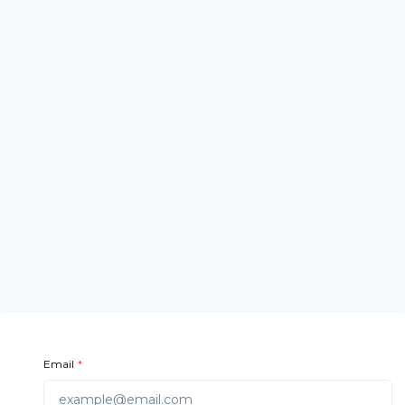
Log in • Club Diplomatique de Genève
Email
*